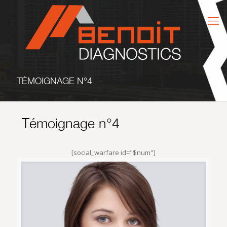
TÉMOIGNAGE N°4
Témoignage n°4
[social_warfare id="$num"]